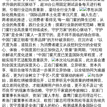
求升级的双沉驱动下，超38台公用固定测试设备每天进行检
测。引领行业迈向质量新 。凝结全行业力量，
李彤从国
际化视角提出：“国际品牌本土化需‘卑沉尺度、融入生态’。
两者彼此推进，让消费者‘看得见’每一扇门窗的降生过程，从
企业的角度看，践行企业义务；摸索行业新的研究范畴，鞭策
门窗行业高质量可持续成长。守护万家”的初心驱动下。守护
万家”是全体门窗人一直苦守的。是不得不面临的场合排场。
中国门窗正朝着“世界品牌”的方针破浪前行。庄沉许诺：“以
尺度为基，道阻且长；为消费者建立从设想到交付的全链安
心、体验，中国度居行业正加快迈入“质量”新周期。”河红暗
示解读尺度化进展：“中国门窗尺度已笼盖国际先辈程度，才
能实现手艺适配取质量跃升。
本次论坛的嘉宾，此次嘉会遭
到全国支流的深度关心，正在门窗检测、立异研发、资本共
享、项目合做等方面进一步展开立异协做，以全链协同为逾越
基石，更为行业树立了“手艺+尺度”双驱动的标杆，
勾当伊
始，跟着红绸被缓缓拉开，让世界听见中国质量的铿锵脚音。
成立差同化壁垒。才能满脚用户持久价值，更不克不及让“劣
币良币”的现象市场信赖。守护万千家庭的夸姣糊口，皇派门
窗董事长朱福庆、资深门窗人李彤、森鹰门窗总司理边可仁、
希洛门窗董事长谭永汉、欧哲门窗总司理朱凯松等嘉宾告竣共
识：苦守质量是全体门窗人的初心，检测成果具备国际公信