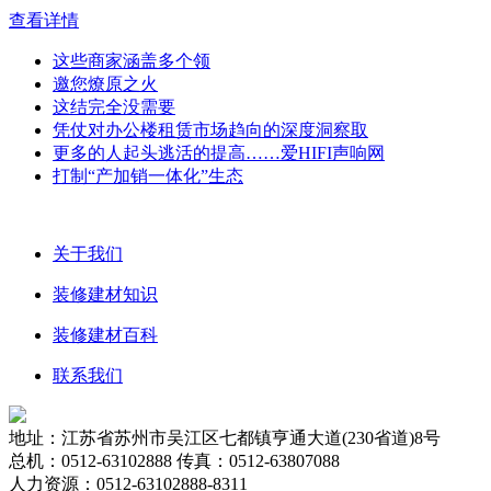
查看详情
这些商家涵盖多个领
邀您燎原之火
这结完全没需要
凭仗对办公楼租赁市场趋向的深度洞察取
更多的人起头逃活的提高……爱HIFI声响网
打制“产加销一体化”生态
关于我们
装修建材知识
装修建材百科
联系我们
地址：江苏省苏州市吴江区七都镇亨通大道(230省道)8号
总机：0512-63102888 传真：0512-63807088
人力资源：0512-63102888-8311