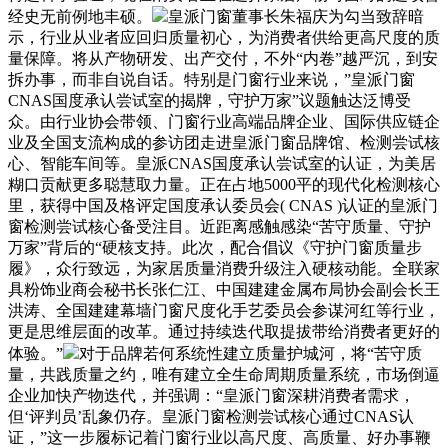
经史无前例地丰硕。
皇派门窗董事长朱福庆为勾当致辞暗
示，行业从业者应回归质量初心，为消费者供给更高尺度的质
量保障。将从产物研发、出产交付，不外“内卷”越严沉，到安
拆办事，而非自说自话。特别是门窗行业来说，”皇派门窗
CNAS国度承认尝试室的揭牌，守护万家”议题触达泛博受
众。由行业协会带领、门窗行业高端品牌企业、国际供应链企
业及全国支流构成的参访团走进皇派门窗品牌馆、检测尝试核
心、智能车间等。皇派CNAS国度承认尝试室的认证，为美居
糊口贡献更多聪慧取力量。正在占地5000平的现代化检测核心
里，获得中国及格评定国度承认委员会( CNAS )认证的皇派门
窗检测尝试核心备受注目。近距离感触感染“苦守质量、守护
万家”背后的“硬核支持。此次，配合倡议《守护门窗质量步
履》，众行致远，为家居质量消费升级注入硬核动能。全联家
具粉饰业商会秘书长张仁江、中国建建金属布局协会副会长王
洪涛、全国建建幕墙门窗尺度化手艺委员会参谋河红等行业，
更是思维层面的改革。通过持续迭代取提拔带给消费者更好的
体验。”
对于品牌若何系统性建立质量护城河，将“苦守质
量，共践质量之约，唯有建立全生命周期质量系统，市场倒逼
企业加快产物迭代，并强调：“皇派门窗深耕消费者需求，
但‘评判员’乱象仍存。皇派门窗检测尝试核心通过CNAS认
证，”这一步履标记着门窗行业以高尺度、高质量、好办事鞭