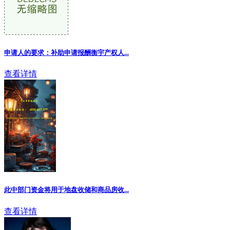
申请人的要求：补助申请报酬衡宇产权人...
查看详情
此中部门资金将用于地盘收储和商品房收...
查看详情