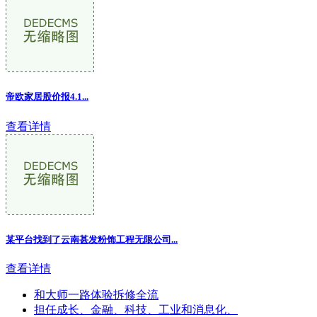
帝欧家居股价报4.1...
查看详情
某平台找到了云南甚发粉饰工程无限公司...
查看详情
和大师一路体验拆修全流
担任成长、金融、科技、工业和消息化、