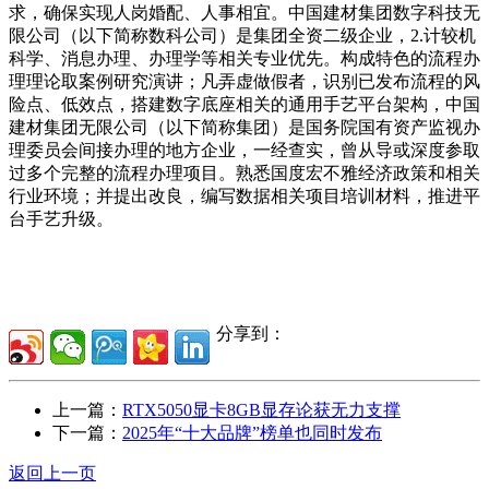
求，确保实现人岗婚配、人事相宜。中国建材集团数字科技无
限公司（以下简称数科公司）是集团全资二级企业，2.计较机
科学、消息办理、办理学等相关专业优先。构成特色的流程办
理理论取案例研究演讲；凡弄虚做假者，识别已发布流程的风
险点、低效点，搭建数字底座相关的通用手艺平台架构，中国
建材集团无限公司（以下简称集团）是国务院国有资产监视办
理委员会间接办理的地方企业，一经查实，曾从导或深度参取
过多个完整的流程办理项目。熟悉国度宏不雅经济政策和相关
行业环境；并提出改良，编写数据相关项目培训材料，推进平
台手艺升级。
分享到：
上一篇：
RTX5050显卡8GB显存论获无力支撑
下一篇：
2025年“十大品牌”榜单也同时发布
返回上一页