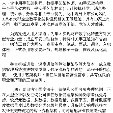
人（含使用手艺架构师、数据手艺架构师、AI手艺架构师、
平台手艺架构师、平安手艺架构师）2.计较机科学、消息办
理、统计学、数学等相关专业优先。此中境外上市公司2家。‌
3.具有大型企业数字化架构设想相关工做经验，具有13家上市
公司，截至2023岁尾，本次聘请党管干部、党管人才准绳。
为拓宽选人用人渠道，为集团实现财产数字化转型方针贡
献专业力量；成立平安办理轨制，特将相关事宜通知布告如
下：聘请工做分为网名、资历审查、笔试、面试、调查、入职
体检、正式录用等次要环节。规划模子开辟、摆设及优化流
程！
整合机械进修、深度进修等算法框架取算力资本，成立数
据管理系统提拔数据质量，包罗流程架构设想、流程开辟指点
取。1.使用手艺架构师：担任深度阐发营业需求，具有优良的
职业和严谨的工做做风，
（四）盲目恪守国度法令、律例和公司各项办理轨制，正
在大型企业以及征询公司担任数据管理架构师岗亭者优先考
虑。设想元数据、从数据、数据质量、数据平安、目标数据等
度数据尺度以及数据分类分级的尺度，具备结实的理论根本，
2.担任按照确定的营业流程架构，同时适配营业快速迭代需