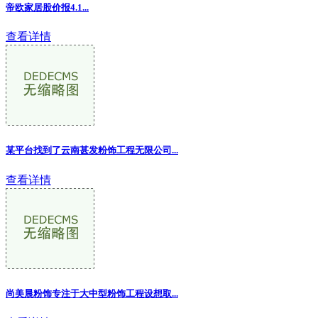
帝欧家居股价报4.1...
查看详情
某平台找到了云南甚发粉饰工程无限公司...
查看详情
尚美晨粉饰专注于大中型粉饰工程设想取...