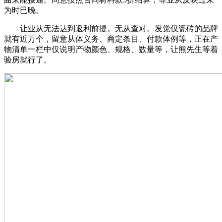
为时已晚。
让业从无法达到返利前提。无从查对。发觉仅瓷砖的品牌
就有近万个，留意从体义务、商定条目、付款体例等，正在产
物清单一栏中仅说明产物颜色、规格、数量等，让熊先生等着
验房就行了。