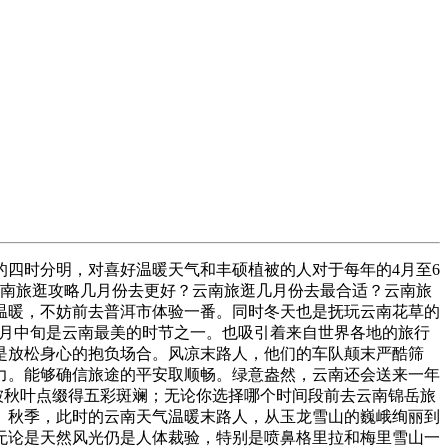
四时分明，对喜好温暖天气和丰硕植被的人对于每年的4月至6
云南旅逛攻略几月份去更好？云南旅逛几月份去最合适？云南旅
温暖，不妨前去普洱市体验一番。同时冬天也是抚玩云南花草的
1月中旬是云南最美的时节之一。也吸引着来自世界各地的旅行
是放松身心的抱负场合。风凉末路人，他们的车队颠末严酷筛
力。能够确信旅途的平安取顺畅。绿意盎然，云南还会送来一年
被秋叶点缀得五彩斑斓；无论你选择哪个时间段前去云南锦岳旅
。秋季，此时的云南天气温暖末路人，从玉龙雪山的巍峨绚丽到
无论是天然风光仍是人体裁验，特别是喷鼻格里拉和梅里雪山一