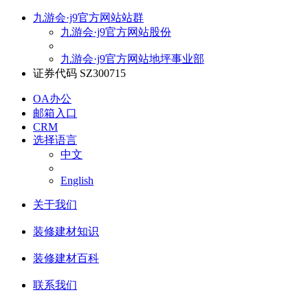
九游会·j9官方网站站群
九游会·j9官方网站股份
九游会·j9官方网站地坪事业部
证券代码 SZ300715
OA办公
邮箱入口
CRM
选择语言
中文
English
关于我们
装修建材知识
装修建材百科
联系我们