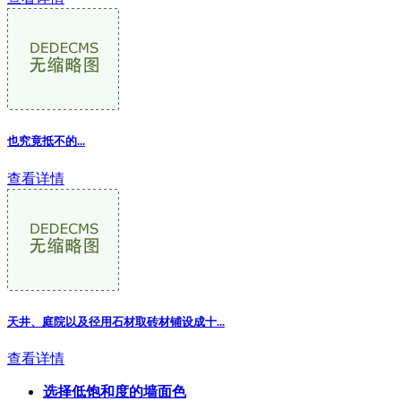
也究竟抵不的...
查看详情
天井、庭院以及径用石材取砖材铺设成十...
查看详情
选择低饱和度的墙面色