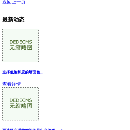
返回上一页
最新动态
选择低饱和度的墙面色
...
查看详情