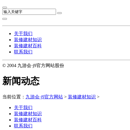
关于我们
装修建材知识
装修建材百科
联系我们
© 2004 九游会·j9官方网站股份
新闻动态
当前位置：
九游会·j9官方网站
>
装修建材知识
>
关于我们
装修建材知识
装修建材百科
联系我们